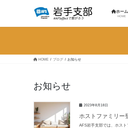
コ
ナ
ン
ビ
ホー
テ
ゲ
HOME
ン
ー
ツ
シ
へ
ョ
ス
ン
キ
に
ッ
移
HOME
ブログ
お知らせ
プ
動
お知らせ
2023年8月18日
ホストファミリー
AFS岩手支部では、ホス