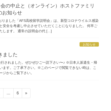
説明会の中止と（オンライン）ホストファミリ
のお知らせ
ておりました「AFS高校留学説明会」は、新型コロナウイルス感染
と安全を考慮し中止させていただくことになりました。 何卒ご
します。 通常の説明会の代 […]
お知らせ
きました
が発行されました。ぜひぜひご一読下さい〜♪ ※日本人派遣生・帰
います。ご了承下さい。※このページで閲覧できない時は、こ
ージからご覧下さい。
固
固
2
…
6
»
定
定
ペ
ペ