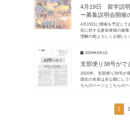
4月19日 留学
ー募集説明会開催
4月19日に開催を予定し
症に対する参加者様の健康
理解の程よろしくお願いいた
2020年4月1日
支部便り38号がで
2020年、支部便り38号
国生の名前は非公開にして
ちらのページとこちらのペ
投
固
1
稿
定
ペ
の