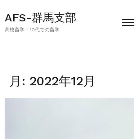
コ
ン
AFS-群馬支部
テ
モバ
ン
高校留学・10代での留学
ツ
へ
ス
キ
ッ
プ
月:
2022年12月